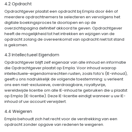
4.2 Opdracht
Opdrachtgever plaatst een opdracht bij Empla door één of
meerdere opdrachtnemers te selecteren en vervolgens het
digitale boekingsproces te doorlopen en op de
overzichtspagina definitief akkoord te geven. Opdrachtgever
heeft de mogelijkheid tot het intrekken en wijzigen van de
opdracht zolang de overeenkomst van opdracht niet tot stand
is gekomen.
4.3 Intellectueel Eigendom
Opdrachtgever blijft zelf eigenaar van alle inhoud en informatie
die Opdrachtgever plaatst op Empla. Voor inhoud waarop
intellectuele-eigendomsrechten rusten, zoals foto’s (IE-inhoud),
geeft u ons nadrukkelijk de volgende toestemming: u verleent
ons een niet-exclusieve, overdraagbare, royaltyvrije,
wereldwijde licentie om alle IE-inhoud te gebruiken die u plaatst
op Empla (IE-licentie). Deze IE-licentie eindigt wanneer u uw IE-
inhoud of uw account verwijdert.
4.4 Weigeren
Empla behoudt zich het recht voor de verstrekking van een
opdracht zonder opgave van redenen te weigeren.