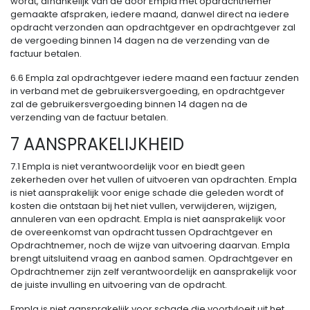
wordt, afhankelijk van de door Empla met opdrachtnemer
gemaakte afspraken, iedere maand, danwel direct na iedere
opdracht verzonden aan opdrachtgever en opdrachtgever zal
de vergoeding binnen 14 dagen na de verzending van de
factuur betalen.
6.6 Empla zal opdrachtgever iedere maand een factuur zenden
in verband met de gebruikersvergoeding, en opdrachtgever
zal de gebruikersvergoeding binnen 14 dagen na de
verzending van de factuur betalen.
7 AANSPRAKELIJKHEID
7.1 Empla is niet verantwoordelijk voor en biedt geen
zekerheden over het vullen of uitvoeren van opdrachten. Empla
is niet aansprakelijk voor enige schade die geleden wordt of
kosten die ontstaan bij het niet vullen, verwijderen, wijzigen,
annuleren van een opdracht. Empla is niet aansprakelijk voor
de overeenkomst van opdracht tussen Opdrachtgever en
Opdrachtnemer, noch de wijze van uitvoering daarvan. Empla
brengt uitsluitend vraag en aanbod samen. Opdrachtgever en
Opdrachtnemer zijn zelf verantwoordelijk en aansprakelijk voor
de juiste invulling en uitvoering van de opdracht.
Empla is niet aansprakelijk voor schade die voortvloeit uit het