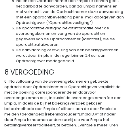
Indien een Opdrachtnemer aan Empla te kennen geeft
het aanbod te aanvaarden, dan zal Empla namens en
met volmacht van de Opdrachtnemer deze aanvaarding
met een opdrachtbevestiging per e-mail doorgeven aan
Opdrachtgever (“Opdrachtbevestiging”).
De opdrachtbevestiging bevat informatie over de
overeengekomen omvang van de opdracht en
gegevens van de Opdrachtnemer (identiteit), die de
opdracht zal uitvoeren.
De aanvaarding of afwijzing van een boekingsverzoek
wordt door Empla in de regel binnen 24 uur aan
Opdrachtgever medegedeeld.
6 VERGOEDING
6.1 Na voltooiing van de overeengekomen en geboekte
opdracht door Opdrachtnemer is Opdrachtgever verplicht de
met de boeking corresponderende en daarvoor
overeengekomen prijs, inclusief de overeengekomen fee aan
Empla, middels de bij het boekingsverzoek gekozen
betaalmethode aan Empla of althans aan de door Empla te
melden (derdengeld)rekeninghouder “Empla B.V” of nader
door Empla te noemen andere partij die voor Empla het
betalingsverkeer faciliteert, te betalen. Eventuele meer-uren