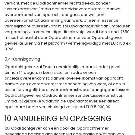
verricht, met de Opdrachtnemer rechtstreeks, zonder
tussenkomst van Empla een arbeidsovereenkomst, danwel
overeenkomst van opdracht aangaat, danwel een
overeenkomst tot aanneming van werk, of een in essentie
vergelijkbare overeenkomst, zal Opdrachtgever aan Empla een
vergoeding zijn verschuldigd die als volgt wordt berekend: (650
minus het aantal door Opdrachtnemer voor Opdrachtgever
gewerkte uren via het platform) vermenigvuldigd met EUR 150 ex
BTW.
9.4 Kennisgeving
Opdrachtgever zal Empla onmiddellijk, maar in ieder geval
binnen 14 dagen, in kennis stellen zodra er een
arbeidsovereenkomst, danwel overeenkomst van opdracht,
danwel een overeenkomst tot aanneming van werk, of een in
essentie vergelijkbare overeenkomst wordt aangegaan tussen
Opdrachtgever en Opdrachtnemer zonder tussenkomst van
Empla, bij gebreke waarvan de Opdrachtgever een direct
opeisbare boete verschuldigd zal zijn ad EUR 5.000,00.
10 ANNULERING EN OPZEGGING
10.1 Opdrachtgever kan een door de Opdrachtnemer
bevestigde boeking annuleren via de website en/of app van