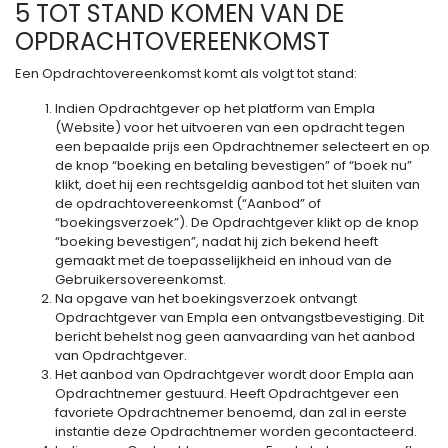
5 TOT STAND KOMEN VAN DE
OPDRACHTOVEREENKOMST
Een Opdrachtovereenkomst komt als volgt tot stand:
Indien Opdrachtgever op het platform van Empla
(Website) voor het uitvoeren van een opdracht tegen
een bepaalde prijs een Opdrachtnemer selecteert en op
de knop “boeking en betaling bevestigen” of “boek nu”
klikt, doet hij een rechtsgeldig aanbod tot het sluiten van
de opdrachtovereenkomst (“Aanbod” of
“boekingsverzoek”). De Opdrachtgever klikt op de knop
“boeking bevestigen”, nadat hij zich bekend heeft
gemaakt met de toepasselijkheid en inhoud van de
Gebruikersovereenkomst.
Na opgave van het boekingsverzoek ontvangt
Opdrachtgever van Empla een ontvangstbevestiging. Dit
bericht behelst nog geen aanvaarding van het aanbod
van Opdrachtgever.
Het aanbod van Opdrachtgever wordt door Empla aan
Opdrachtnemer gestuurd. Heeft Opdrachtgever een
favoriete Opdrachtnemer benoemd, dan zal in eerste
instantie deze Opdrachtnemer worden gecontacteerd.