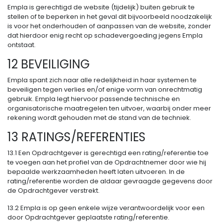
Empla is gerechtigd de website (tijdelijk) buiten gebruik te
stellen of te beperken in het geval dit bijvoorbeeld noodzakelijk
is voor het onderhouden of aanpassen van de website, zonder
dat hierdoor enig recht op schadevergoeding jegens Empla
ontstaat.
12 BEVEILIGING
Empla spant zich naar alle redelijkheid in haar systemen te
beveiligen tegen verlies en/of enige vorm van onrechtmatig
gebruik. Empla legt hiervoor passende technische en
organisatorische maatregelen ten uitvoer, waarbij onder meer
rekening wordt gehouden met de stand van de techniek.
13 RATINGS/REFERENTIES
13.1 Een Opdrachtgever is gerechtigd een rating/referentie toe
te voegen aan het profiel van de Opdrachtnemer door wie hij
bepaalde werkzaamheden heeft laten uitvoeren. In de
rating/referentie worden de aldaar gevraagde gegevens door
de Opdrachtgever verstrekt.
13.2 Empla is op geen enkele wijze verantwoordelijk voor een
door Opdrachtgever geplaatste rating/referentie.