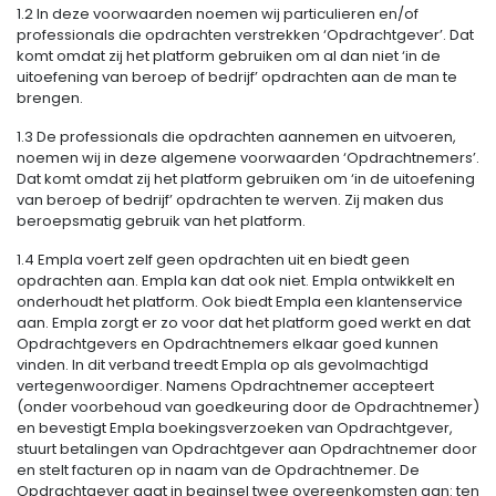
1.2 In deze voorwaarden noemen wij particulieren en/of
professionals die opdrachten verstrekken ‘Opdrachtgever’. Dat
komt omdat zij het platform gebruiken om al dan niet ‘in de
uitoefening van beroep of bedrijf’ opdrachten aan de man te
brengen.
1.3 De professionals die opdrachten aannemen en uitvoeren,
noemen wij in deze algemene voorwaarden ‘Opdrachtnemers’.
Dat komt omdat zij het platform gebruiken om ‘in de uitoefening
van beroep of bedrijf’ opdrachten te werven. Zij maken dus
beroepsmatig gebruik van het platform.
1.4 Empla voert zelf geen opdrachten uit en biedt geen
opdrachten aan. Empla kan dat ook niet. Empla ontwikkelt en
onderhoudt het platform. Ook biedt Empla een klantenservice
aan. Empla zorgt er zo voor dat het platform goed werkt en dat
Opdrachtgevers en Opdrachtnemers elkaar goed kunnen
vinden. In dit verband treedt Empla op als gevolmachtigd
vertegenwoordiger. Namens Opdrachtnemer accepteert
(onder voorbehoud van goedkeuring door de Opdrachtnemer)
en bevestigt Empla boekingsverzoeken van Opdrachtgever,
stuurt betalingen van Opdrachtgever aan Opdrachtnemer door
en stelt facturen op in naam van de Opdrachtnemer. De
Opdrachtgever gaat in beginsel twee overeenkomsten aan: ten