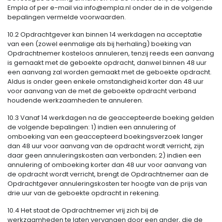
Empla of per e-mail via info@empla.nl onder de in de volgende
bepalingen vermelde voorwaarden.
10.2 Opdrachtgever kan binnen 14 werkdagen na acceptatie
van een (zowel eenmalige als bij herhaling) boeking van
Opdrachtnemer kosteloos annuleren, tenzij reeds een aanvang
is gemaakt met de geboekte opdracht, danwel binnen 48 uur
een aanvang zal worden gemaakt met de geboekte opdracht.
Aldus is onder geen enkele omstandigheid korter dan 48 uur
voor aanvang van de met de geboekte opdracht verband
houdende werkzaamheden te annuleren.
10.3 Vanaf 14 werkdagen na de geaccepteerde boeking gelden
de volgende bepalingen: 1) indien een annulering of
omboeking van een geaccepteerd boekingsverzoek langer
dan 48 uur voor aanvang van de opdracht wordt verricht, zijn
daar geen annuleringskosten aan verbonden; 2) indien een
annulering of omboeking korter dan 48 uur voor aanvang van
de opdracht wordt verricht, brengt de Opdrachtnemer aan de
Opdrachtgever annuleringskosten ter hoogte van de prijs van
drie uur van de geboekte opdracht in rekening.
10.4 Het staat de Opdrachtnemer vrij zich bij de
werkzaamheden te laten vervangen door een ander, die de